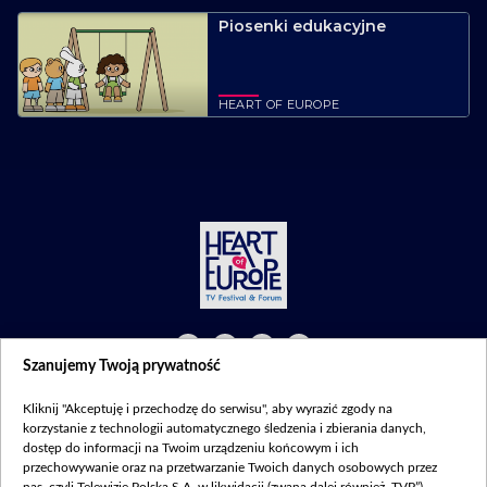
Piosenki edukacyjne
HEART OF EUROPE
Szanujemy Twoją prywatność
©2026 Telewizja Polska S. A. w likwidacji
Kliknij "Akceptuję i przechodzę do serwisu", aby wyrazić zgody na
Regulamin
|
Polityka prywatności
|
Moje zgody
korzystanie z technologii automatycznego śledzenia i zbierania danych,
dostęp do informacji na Twoim urządzeniu końcowym i ich
przechowywanie oraz na przetwarzanie Twoich danych osobowych przez