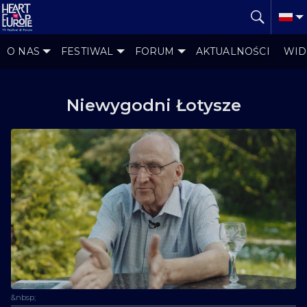
O NAS
FESTIWAL
FORUM
AKTUALNOŚCI
WID
Niewygodni Łotysze
&nbsp;