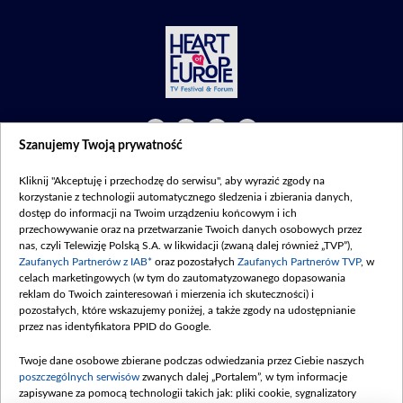
Szanujemy Twoją prywatność
©2026 Telewizja Polska S. A. w likwidacji
Kliknij "Akceptuję i przechodzę do serwisu", aby wyrazić zgody na
Regulamin
|
Polityka prywatności
|
Moje zgody
korzystanie z technologii automatycznego śledzenia i zbierania danych,
dostęp do informacji na Twoim urządzeniu końcowym i ich
przechowywanie oraz na przetwarzanie Twoich danych osobowych przez
nas, czyli Telewizję Polską S.A. w likwidacji (zwaną dalej również „TVP”),
Zaufanych Partnerów z IAB*
oraz pozostałych
Zaufanych Partnerów TVP
, w
celach marketingowych (w tym do zautomatyzowanego dopasowania
reklam do Twoich zainteresowań i mierzenia ich skuteczności) i
pozostałych, które wskazujemy poniżej, a także zgody na udostępnianie
przez nas identyfikatora PPID do Google.
Twoje dane osobowe zbierane podczas odwiedzania przez Ciebie naszych
poszczególnych serwisów
zwanych dalej „Portalem”, w tym informacje
zapisywane za pomocą technologii takich jak: pliki cookie, sygnalizatory