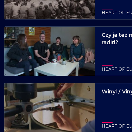
HEART OF E
Czy ja też 
raditi?
HEART OF E
Winyl / Vin
HEART OF E