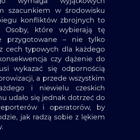
go wymaga wyjątkowych
nym szacunkiem w środowisku
iegu konfliktów zbrojnych to
 Osoby, które wybierają tę
e przygotowane – nie tylko
cz cech typowych dla każdego
 konsekwencja czy dążenie do
si wykazać się odpornością
mprowizacji, a przede wszystkim
żdego i niewielu czeskich
mu udało się jednak dotrzeć do
reporterów i operatorów, by
zie, jak radzą sobie z lękiem
.