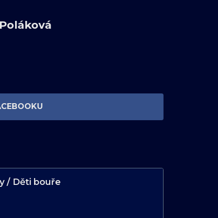
 Poláková
ACEBOOKU
y / Děti bouře