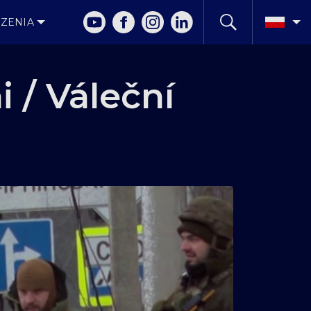
ZENIA
 / Váleční