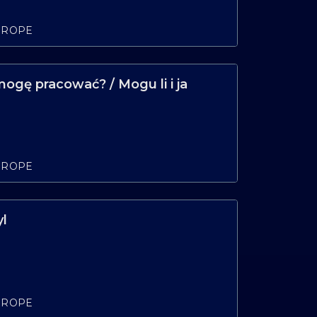
UROPE
mogę pracować? / Mogu li i ja
UROPE
yl
UROPE