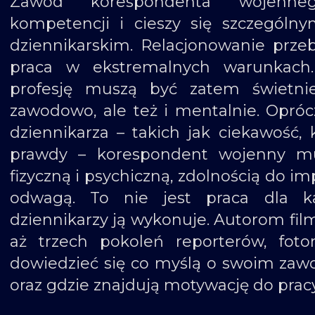
Zawód korespondenta wojenne
kompetencji i cieszy się szczegól
dziennikarskim. Relacjonowanie przeb
praca w ekstremalnych warunkach.
profesję muszą być zatem świetni
zawodowo, ale też i mentalnie. Opró
dziennikarza – takich jak ciekawość,
prawdy – korespondent wojenny mu
fizyczną i psychiczną, zdolnością do i
odwagą. To nie jest praca dla ka
dziennikarzy ją wykonuje. Autorom fil
aż trzech pokoleń reporterów, foto
dowiedzieć się co myślą o swoim zawod
oraz gdzie znajdują motywację do pracy