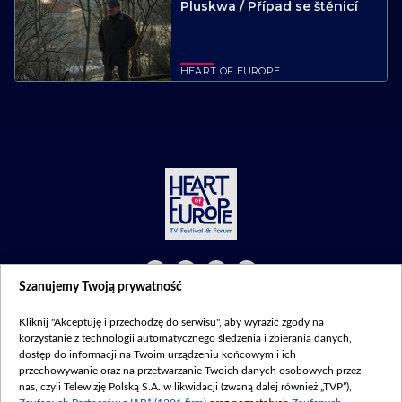
Pluskwa / Případ se štěnicí
HEART OF EUROPE
Szanujemy Twoją prywatność
©2026 Telewizja Polska S. A. w likwidacji
Kliknij "Akceptuję i przechodzę do serwisu", aby wyrazić zgody na
Regulamin
|
Polityka prywatności
|
Moje zgody
korzystanie z technologii automatycznego śledzenia i zbierania danych,
dostęp do informacji na Twoim urządzeniu końcowym i ich
przechowywanie oraz na przetwarzanie Twoich danych osobowych przez
nas, czyli Telewizję Polską S.A. w likwidacji (zwaną dalej również „TVP”),