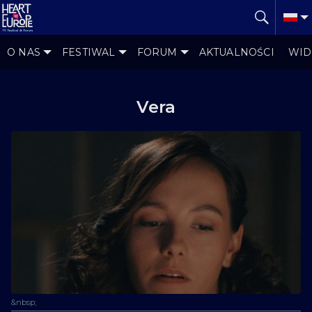
O NAS
FESTIWAL
FORUM
AKTUALNOŚCI
WID
Vera
&nbsp;