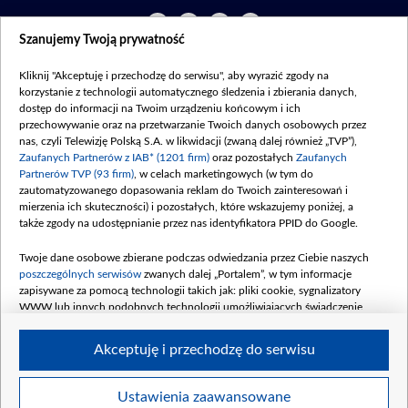
Szanujemy Twoją prywatność
©2026 Telewizja Polska S. A. w likwidacji
Kliknij "Akceptuję i przechodzę do serwisu", aby wyrazić zgody na
Regulamin
|
Polityka prywatności
|
Moje zgody
korzystanie z technologii automatycznego śledzenia i zbierania danych,
dostęp do informacji na Twoim urządzeniu końcowym i ich
przechowywanie oraz na przetwarzanie Twoich danych osobowych przez
nas, czyli Telewizję Polską S.A. w likwidacji (zwaną dalej również „TVP”),
Zaufanych Partnerów z IAB* (1201 firm)
oraz pozostałych
Zaufanych
Partnerów TVP (93 firm)
, w celach marketingowych (w tym do
zautomatyzowanego dopasowania reklam do Twoich zainteresowań i
mierzenia ich skuteczności) i pozostałych, które wskazujemy poniżej, a
także zgody na udostępnianie przez nas identyfikatora PPID do Google.
Twoje dane osobowe zbierane podczas odwiedzania przez Ciebie naszych
poszczególnych serwisów
zwanych dalej „Portalem”, w tym informacje
zapisywane za pomocą technologii takich jak: pliki cookie, sygnalizatory
WWW lub innych podobnych technologii umożliwiających świadczenie
dopasowanych i bezpiecznych usług, personalizację treści oraz reklam,
udostępnianie funkcji mediów społecznościowych oraz analizowanie ruchu
Akceptuję i przechodzę do serwisu
w Internecie.
Twoje dane osobowe zbierane podczas odwiedzania przez Ciebie
Ustawienia zaawansowane
poszczególnych serwisów
na Portalu, takie jak adresy IP, identyfikatory