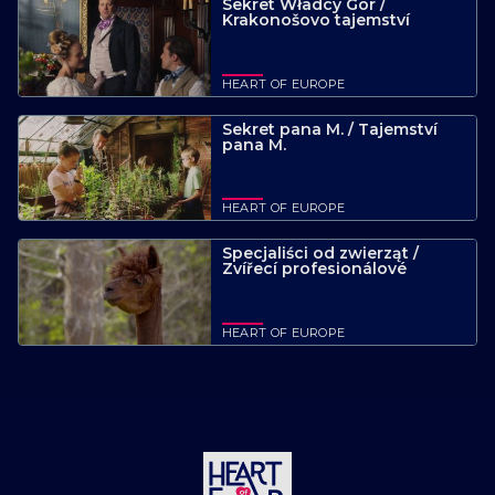
Sekret Władcy Gór /
Krakonošovo tajemství
HEART OF EUROPE
Sekret pana M. / Tajemství
pana M.
HEART OF EUROPE
Specjaliści od zwierząt /
Zvířecí profesionálové
HEART OF EUROPE