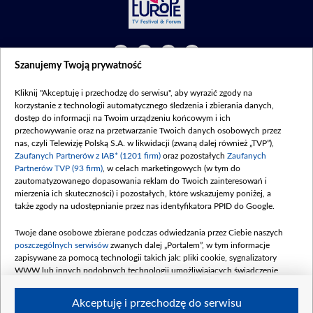
Szanujemy Twoją prywatność
©2026 Telewizja Polska S. A. w likwidacji
Kliknij "Akceptuję i przechodzę do serwisu", aby wyrazić zgody na
Regulamin
|
Polityka prywatności
|
Moje zgody
korzystanie z technologii automatycznego śledzenia i zbierania danych,
dostęp do informacji na Twoim urządzeniu końcowym i ich
przechowywanie oraz na przetwarzanie Twoich danych osobowych przez
nas, czyli Telewizję Polską S.A. w likwidacji (zwaną dalej również „TVP”),
Zaufanych Partnerów z IAB* (1201 firm)
oraz pozostałych
Zaufanych
Partnerów TVP (93 firm)
, w celach marketingowych (w tym do
zautomatyzowanego dopasowania reklam do Twoich zainteresowań i
mierzenia ich skuteczności) i pozostałych, które wskazujemy poniżej, a
także zgody na udostępnianie przez nas identyfikatora PPID do Google.
Twoje dane osobowe zbierane podczas odwiedzania przez Ciebie naszych
poszczególnych serwisów
zwanych dalej „Portalem”, w tym informacje
zapisywane za pomocą technologii takich jak: pliki cookie, sygnalizatory
WWW lub innych podobnych technologii umożliwiających świadczenie
dopasowanych i bezpiecznych usług, personalizację treści oraz reklam,
udostępnianie funkcji mediów społecznościowych oraz analizowanie ruchu
Akceptuję i przechodzę do serwisu
w Internecie.