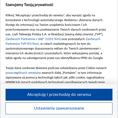
Szanujemy Twoją prywatność
©2026 Telewizja Polska S. A. w likwidacji
Kliknij "Akceptuję i przechodzę do serwisu", aby wyrazić zgody na
Regulamin
|
Polityka prywatności
|
Moje zgody
korzystanie z technologii automatycznego śledzenia i zbierania danych,
dostęp do informacji na Twoim urządzeniu końcowym i ich
przechowywanie oraz na przetwarzanie Twoich danych osobowych przez
nas, czyli Telewizję Polską S.A. w likwidacji (zwaną dalej również „TVP”),
Zaufanych Partnerów z IAB* (1201 firm)
oraz pozostałych
Zaufanych
Partnerów TVP (93 firm)
, w celach marketingowych (w tym do
zautomatyzowanego dopasowania reklam do Twoich zainteresowań i
mierzenia ich skuteczności) i pozostałych, które wskazujemy poniżej, a
także zgody na udostępnianie przez nas identyfikatora PPID do Google.
Twoje dane osobowe zbierane podczas odwiedzania przez Ciebie naszych
poszczególnych serwisów
zwanych dalej „Portalem”, w tym informacje
zapisywane za pomocą technologii takich jak: pliki cookie, sygnalizatory
WWW lub innych podobnych technologii umożliwiających świadczenie
dopasowanych i bezpiecznych usług, personalizację treści oraz reklam,
udostępnianie funkcji mediów społecznościowych oraz analizowanie ruchu
Akceptuję i przechodzę do serwisu
w Internecie.
Twoje dane osobowe zbierane podczas odwiedzania przez Ciebie
Ustawienia zaawansowane
poszczególnych serwisów
na Portalu, takie jak adresy IP, identyfikatory
Twoich urządzeń końcowych i identyfikatory plików cookie, informacje o