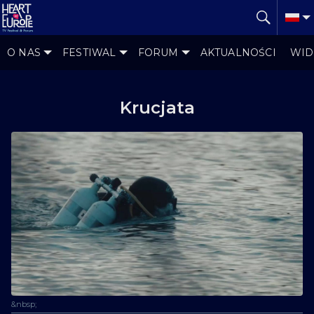
O NAS
FESTIWAL
FORUM
AKTUALNOŚCI
WID
Krucjata
&nbsp;