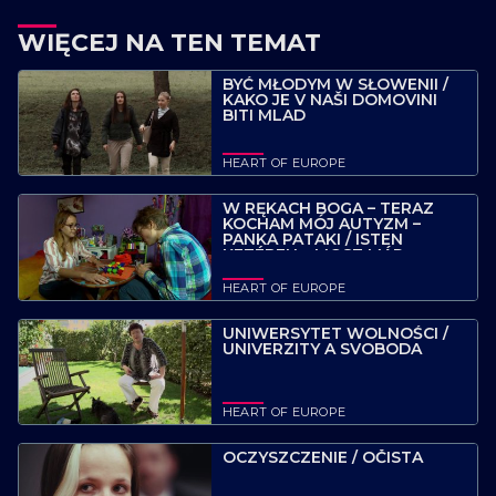
WIĘCEJ NA TEN TEMAT
BYĆ MŁODYM W SŁOWENII /
KAKO JE V NAŠI DOMOVINI
BITI MLAD
HEART OF EUROPE
W RĘKACH BOGA – TERAZ
KOCHAM MÓJ AUTYZM –
PANKA PATAKI / ISTEN
KEZÉBEN – MOST MÁR
SZERETEM, HOGY AUTISTA
VAGYOK – PATAKI PANKA
HEART OF EUROPE
UNIWERSYTET WOLNOŚCI /
UNIVERZITY A SVOBODA
HEART OF EUROPE
OCZYSZCZENIE / OČISTA