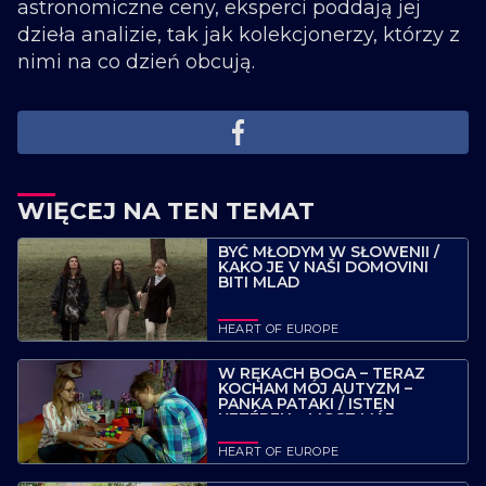
astronomiczne ceny, eksperci poddają jej
dzieła analizie, tak jak kolekcjonerzy, którzy z
nimi na co dzień obcują.
WIĘCEJ NA TEN TEMAT
BYĆ MŁODYM W SŁOWENII /
KAKO JE V NAŠI DOMOVINI
BITI MLAD
HEART OF EUROPE
W RĘKACH BOGA – TERAZ
KOCHAM MÓJ AUTYZM –
PANKA PATAKI / ISTEN
KEZÉBEN – MOST MÁR
SZERETEM, HOGY AUTISTA
VAGYOK – PATAKI PANKA
HEART OF EUROPE