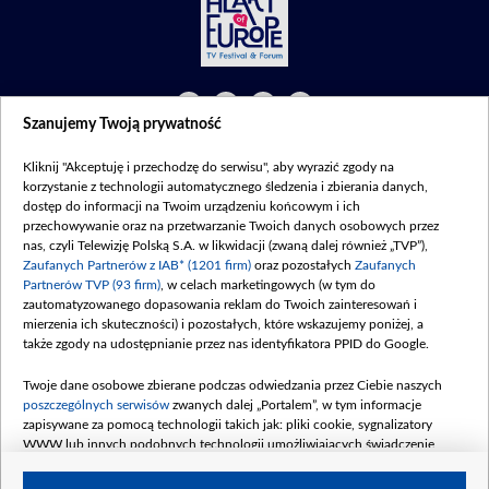
Szanujemy Twoją prywatność
©2026 Telewizja Polska S. A. w likwidacji
Kliknij "Akceptuję i przechodzę do serwisu", aby wyrazić zgody na
Regulamin
|
Polityka prywatności
|
Moje zgody
korzystanie z technologii automatycznego śledzenia i zbierania danych,
dostęp do informacji na Twoim urządzeniu końcowym i ich
przechowywanie oraz na przetwarzanie Twoich danych osobowych przez
nas, czyli Telewizję Polską S.A. w likwidacji (zwaną dalej również „TVP”),
Zaufanych Partnerów z IAB* (1201 firm)
oraz pozostałych
Zaufanych
Partnerów TVP (93 firm)
, w celach marketingowych (w tym do
zautomatyzowanego dopasowania reklam do Twoich zainteresowań i
mierzenia ich skuteczności) i pozostałych, które wskazujemy poniżej, a
także zgody na udostępnianie przez nas identyfikatora PPID do Google.
Twoje dane osobowe zbierane podczas odwiedzania przez Ciebie naszych
poszczególnych serwisów
zwanych dalej „Portalem”, w tym informacje
zapisywane za pomocą technologii takich jak: pliki cookie, sygnalizatory
WWW lub innych podobnych technologii umożliwiających świadczenie
dopasowanych i bezpiecznych usług, personalizację treści oraz reklam,
udostępnianie funkcji mediów społecznościowych oraz analizowanie ruchu