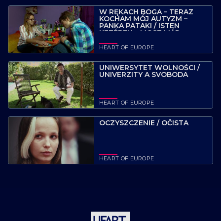
W RĘKACH BOGA – TERAZ
KOCHAM MÓJ AUTYZM –
PANKA PATAKI / ISTEN
KEZÉBEN – MOST MÁR
SZERETEM, HOGY AUTISTA
VAGYOK – PATAKI PANKA
HEART OF EUROPE
UNIWERSYTET WOLNOŚCI /
UNIVERZITY A SVOBODA
HEART OF EUROPE
OCZYSZCZENIE / OČISTA
HEART OF EUROPE