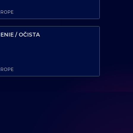
UROPE
NIE / OČISTA
UROPE