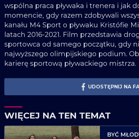
wspólna praca pływaka i trenera i jak d
momencie, gdy razem zdobywali wszys
kanału M4 Sport o pływaku Kristófie Mi
latach 2016-2021. Film przedstawia d
sportowca od samego początku, gdy nikt
najwyższego olimpijskiego podium. Ob
karierę sportową pływackiego mistrza.
UDOSTĘPNIJ NA F
WIĘCEJ NA TEN TEMAT
BYĆ MŁODY