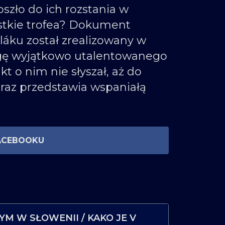
oszło do ich rozstania w
tkie trofea? Dokument
láku został zrealizowany w
rogę wyjątkowo utalentowanego
 o nim nie słyszał, aż do
raz przedstawia wspaniałą
ACEBOOKU
M W SŁOWENII / KAKO JE V