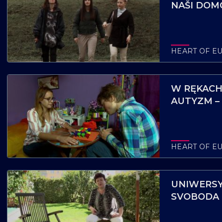
NAŠI DOMO
HEART OF E
W RĘKACH
AUTYZM – 
– MOST M
VAGYOK – 
HEART OF E
UNIWERSY
SVOBODA