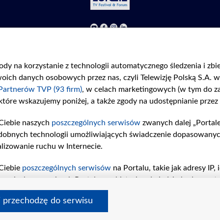
©2026 Telewizja Polska S. A. w likwidacji
Regulamin
|
Polityka prywatności
|
Moje zgody
gody na korzystanie z technologii automatycznego śledzenia i zb
ch danych osobowych przez nas, czyli Telewizję Polską S.A. w 
Partnerów TVP (93 firm)
, w celach marketingowych (w tym do 
 które wskazujemy poniżej, a także zgody na udostępnianie przez
Ciebie naszych
poszczególnych serwisów
zwanych dalej „Portal
dobnych technologii umożliwiających świadczenie dopasowanych i
lizowanie ruchu w Internecie.
Ciebie
poszczególnych serwisów
na Portalu, takie jak adresy IP
iwaniach w serwisach Portalu czy historia odwiedzin będą prze
tępujących celów i funkcji: przechowywania informacji na urząd
i przechodzę do serwisu
sonalizowanych reklam, tworzenia profilu spersonalizowanych t
a badań rynkowych w celu generowania opinii odbiorców, oprac