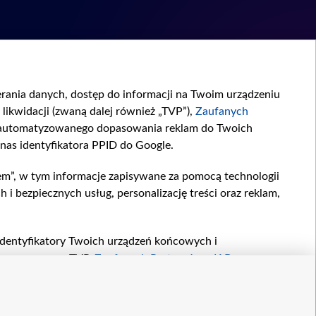
ierania danych, dostęp do informacji na Twoim urządzeniu
likwidacji (zwaną dalej również „TVP”),
Zaufanych
zautomatyzowanego dopasowania reklam do Twoich
 nas identyfikatora PPID do Google.
em”, w tym informacje zapisywane za pomocą technologii
 bezpiecznych usług, personalizację treści oraz reklam,
, identyfikatory Twoich urządzeń końcowych i
twarzane przez TVP,
Zaufanych Partnerów z IAB
oraz
zeniu lub dostęp do nich, wyboru podstawowych reklam,
reści, wyboru spersonalizowanych treści, pomiaru
owywania i ulepszania produktów, zapewnienia