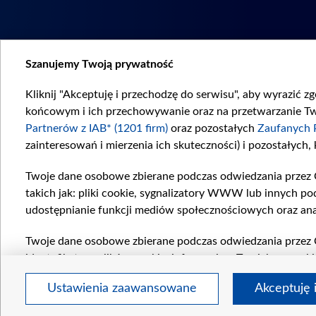
Szanujemy Twoją prywatność
Kliknij "Akceptuję i przechodzę do serwisu", aby wyrazić z
końcowym i ich przechowywanie oraz na przetwarzanie Twoi
Partnerów z IAB* (1201 firm)
oraz pozostałych
Zaufanych 
zainteresowań i mierzenia ich skuteczności) i pozostałych,
Twoje dane osobowe zbierane podczas odwiedzania przez 
takich jak: pliki cookie, sygnalizatory WWW lub innych po
udostępnianie funkcji mediów społecznościowych oraz ana
Twoje dane osobowe zbierane podczas odwiedzania przez 
identyfikatory plików cookie, informacje o Twoich wyszuk
pozostałych
Zaufanych Partnerów TVP
dla realizacji nas
Ustawienia zaawansowane
Akceptuję 
wyboru spersonalizowanych reklam, tworzenia profilu sper
wydajności reklam, pomiaru wydajności treści, stosowani