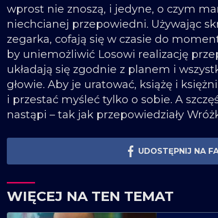
wprost nie znoszą, i jedyne, o czym ma
niechcianej przepowiedni. Używając 
zegarka, cofają się w czasie do momentu
by uniemożliwić Losowi realizację prz
układają się zgodnie z planem i wszyst
głowie. Aby je uratować, książę i księż
i przestać myśleć tylko o sobie. A szcz
nastąpi – tak jak przepowiedziały Wróżk
UDOSTĘPNIJ NA F
WIĘCEJ NA TEN TEMAT