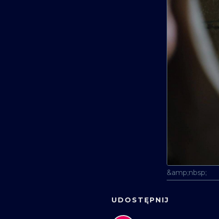
&amp;nbsp;
UDOSTĘPNIJ