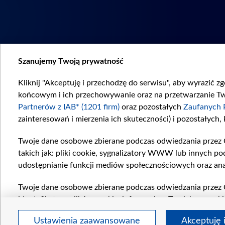
Szanujemy Twoją prywatność
Kliknij "Akceptuję i przechodzę do serwisu", aby wyrazić z
końcowym i ich przechowywanie oraz na przetwarzanie Twoi
Partnerów z IAB* (1201 firm)
oraz pozostałych
Zaufanych 
zainteresowań i mierzenia ich skuteczności) i pozostałych,
Twoje dane osobowe zbierane podczas odwiedzania przez 
takich jak: pliki cookie, sygnalizatory WWW lub innych po
udostępnianie funkcji mediów społecznościowych oraz ana
Twoje dane osobowe zbierane podczas odwiedzania przez 
identyfikatory plików cookie, informacje o Twoich wyszuk
pozostałych
Zaufanych Partnerów TVP
dla realizacji nas
Ustawienia zaawansowane
Akceptuję 
wyboru spersonalizowanych reklam, tworzenia profilu sper