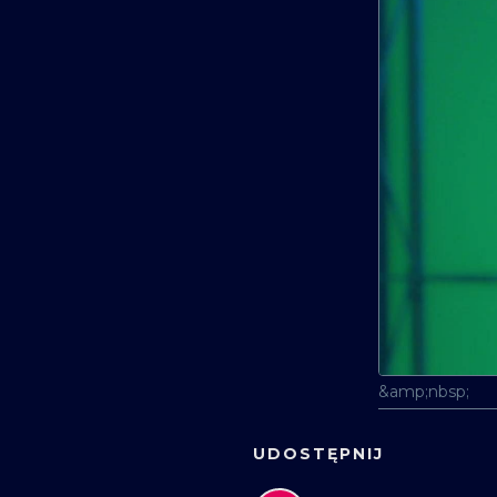
&amp;nbsp;
UDOSTĘPNIJ