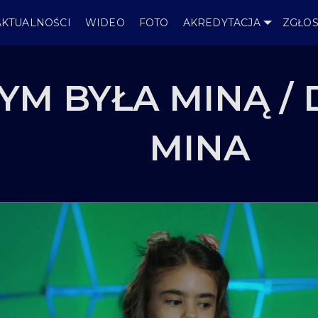
AKTUALNOŚCI
WIDEO
FOTO
AKREDYTACJA
ZGŁOS
YM BYŁA MINĄ / 
MINA