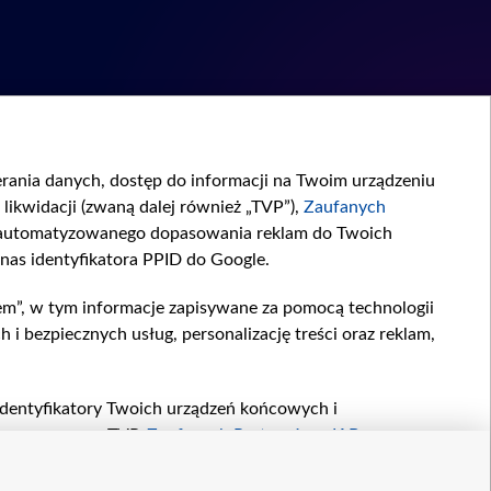
ierania danych, dostęp do informacji na Twoim urządzeniu
likwidacji (zwaną dalej również „TVP”),
Zaufanych
zautomatyzowanego dopasowania reklam do Twoich
 nas identyfikatora PPID do Google.
em”, w tym informacje zapisywane za pomocą technologii
 bezpiecznych usług, personalizację treści oraz reklam,
, identyfikatory Twoich urządzeń końcowych i
twarzane przez TVP,
Zaufanych Partnerów z IAB
oraz
zeniu lub dostęp do nich, wyboru podstawowych reklam,
reści, wyboru spersonalizowanych treści, pomiaru