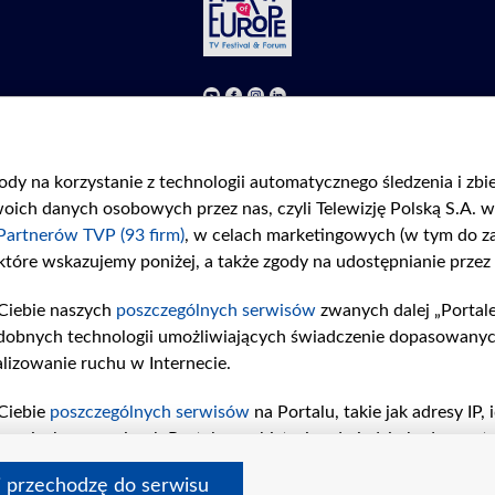
©2026 Telewizja Polska S. A. w likwidacji
Regulamin
|
Polityka prywatności
|
Moje zgody
gody na korzystanie z technologii automatycznego śledzenia i zb
ch danych osobowych przez nas, czyli Telewizję Polską S.A. w 
Partnerów TVP (93 firm)
, w celach marketingowych (w tym do 
 które wskazujemy poniżej, a także zgody na udostępnianie przez
Ciebie naszych
poszczególnych serwisów
zwanych dalej „Portal
dobnych technologii umożliwiających świadczenie dopasowanych i
lizowanie ruchu w Internecie.
Ciebie
poszczególnych serwisów
na Portalu, takie jak adresy IP
iwaniach w serwisach Portalu czy historia odwiedzin będą prze
tępujących celów i funkcji: przechowywania informacji na urząd
i przechodzę do serwisu
sonalizowanych reklam, tworzenia profilu spersonalizowanych t