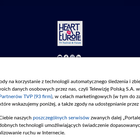
©2026 Telewizja Polska S. A. w likwidacji
Regulamin
|
Polityka prywatności
|
Moje zgody
gody na korzystanie z technologii automatycznego śledzenia i zb
ch danych osobowych przez nas, czyli Telewizję Polską S.A. w 
Partnerów TVP (93 firm)
, w celach marketingowych (w tym do 
 które wskazujemy poniżej, a także zgody na udostępnianie przez
Ciebie naszych
poszczególnych serwisów
zwanych dalej „Portal
dobnych technologii umożliwiających świadczenie dopasowanych i
lizowanie ruchu w Internecie.