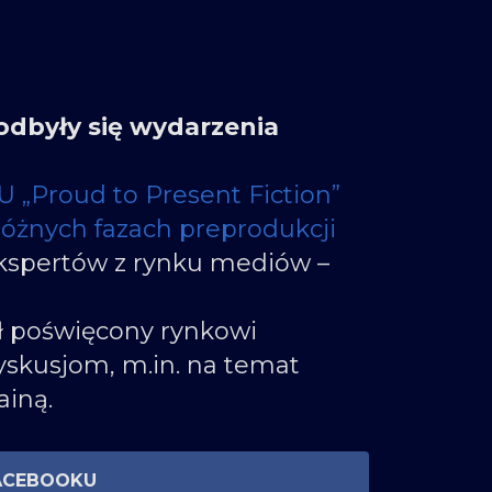
dbyły się wydarzenia
U „Proud to Present Fiction”
różnych fazach preprodukcji
ekspertów z rynku mediów –
był poświęcony rynkowi
yskusjom, m.in. na temat
ainą.
ACEBOOKU