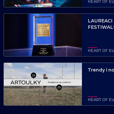
HEART OF E
LAUREACI
FESTIWAL
HEART OF E
Trendy i no
HEART OF E