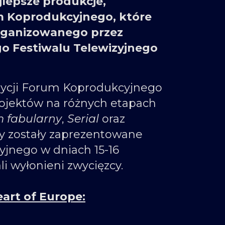
jlepsze produkcje,
 Koprodukcyjnego, które
rganizowanego przez
go Festiwalu Telewizyjnego
edycji Forum Koprodukcyjnego
rojektów na różnych etapach
m fabularny
,
Serial
oraz
y zostały zaprezentowane
jnego w dniach 15-16
li wyłonieni zwycięzcy.
art of Europe: