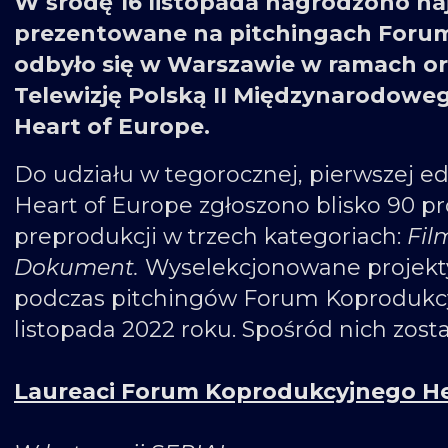
W środę 16 listopada nagrodzono na
prezentowane na pitchingach Forum
odbyło się w Warszawie w ramach o
Telewizję Polską II Międzynarodowe
Heart of Europe.
Do udziału w tegorocznej, pierwszej 
Heart of Europe zgłoszono blisko 90 p
preprodukcji w trzech kategoriach:
Fil
Dokument.
Wyselekcjonowane projekt
podczas pitchingów Forum Koprodukcy
listopada 2022 roku. Spośród nich zosta
Laureaci Forum Koprodukcyjnego He