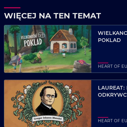
WIĘCEJ NA TEN TEMAT
WIELKANO
POKLAD
HEART OF E
LAUREAT:
ODKRYWCY
VYTRVAT
HEART OF E