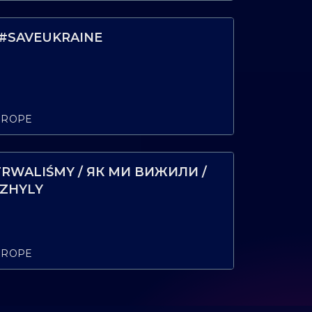
 #SAVEUKRAINE
UROPE
TRWALIŚMY / ЯК МИ ВИЖИЛИ /
YZHYLY
UROPE