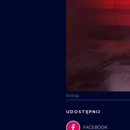
&nbsp;
UDOSTĘPNIJ
FACEBOOK