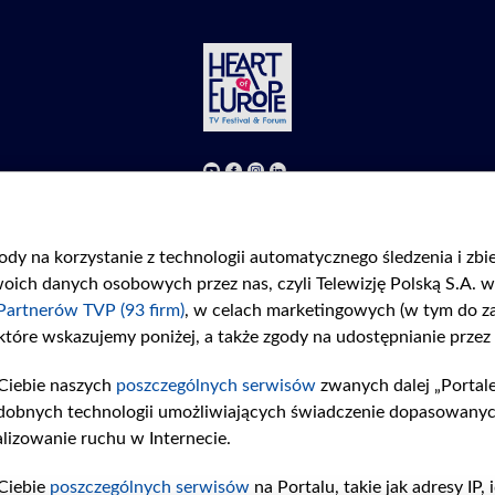
©2026 Telewizja Polska S. A. w likwidacji
Regulamin
|
Polityka prywatności
|
Moje zgody
gody na korzystanie z technologii automatycznego śledzenia i zb
ch danych osobowych przez nas, czyli Telewizję Polską S.A. w 
Partnerów TVP (93 firm)
, w celach marketingowych (w tym do 
 które wskazujemy poniżej, a także zgody na udostępnianie przez
Ciebie naszych
poszczególnych serwisów
zwanych dalej „Portal
dobnych technologii umożliwiających świadczenie dopasowanych i
lizowanie ruchu w Internecie.
Ciebie
poszczególnych serwisów
na Portalu, takie jak adresy IP