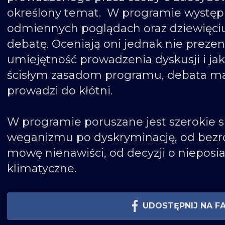
określony temat. W programie występ
odmiennych poglądach oraz dziewięciu
debatę. Oceniają oni jednak nie preze
umiejętność prowadzenia dyskusji i jak
ścisłym zasadom programu, debata ma 
prowadzi do kłótni.
W programie poruszane jest szerokie
weganizmu po dyskryminację, od bezr
mowę nienawiści, od decyzji o nieposi
klimatyczne.
UDOSTĘPNIJ NA F