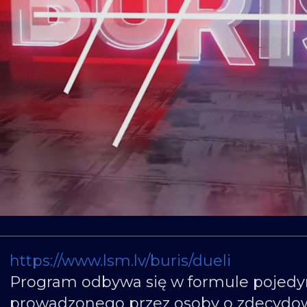
https://www.lsm.lv/buris/dueli
Program odbywa się w formule pojedy
prowadzonego przez osoby o zdecydo