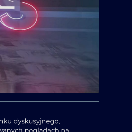
nku dyskusyjnego,
wanych poglądach na