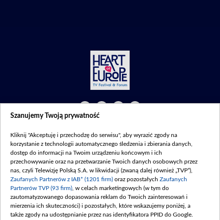
Szanujemy Twoją prywatność
©2026 Telewizja Polska S. A. w likwidacji
Kliknij "Akceptuję i przechodzę do serwisu", aby wyrazić zgody na
Regulamin
|
Polityka prywatności
|
Moje zgody
korzystanie z technologii automatycznego śledzenia i zbierania danych,
dostęp do informacji na Twoim urządzeniu końcowym i ich
przechowywanie oraz na przetwarzanie Twoich danych osobowych przez
nas, czyli Telewizję Polską S.A. w likwidacji (zwaną dalej również „TVP”),
Zaufanych Partnerów z IAB* (1201 firm)
oraz pozostałych
Zaufanych
Partnerów TVP (93 firm)
, w celach marketingowych (w tym do
zautomatyzowanego dopasowania reklam do Twoich zainteresowań i
mierzenia ich skuteczności) i pozostałych, które wskazujemy poniżej, a
także zgody na udostępnianie przez nas identyfikatora PPID do Google.