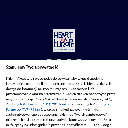
Szanujemy Twoją prywatność
©2026 Telewizja Polska S. A. w likwidacji
Kliknij "Akceptuję i przechodzę do serwisu", aby wyrazić zgody na
Regulamin
|
Polityka prywatności
|
Moje zgody
korzystanie z technologii automatycznego śledzenia i zbierania danych,
dostęp do informacji na Twoim urządzeniu końcowym i ich
przechowywanie oraz na przetwarzanie Twoich danych osobowych przez
nas, czyli Telewizję Polską S.A. w likwidacji (zwaną dalej również „TVP”),
Zaufanych Partnerów z IAB* (1201 firm)
oraz pozostałych
Zaufanych
Partnerów TVP (93 firm)
, w celach marketingowych (w tym do
zautomatyzowanego dopasowania reklam do Twoich zainteresowań i
mierzenia ich skuteczności) i pozostałych, które wskazujemy poniżej, a
także zgody na udostępnianie przez nas identyfikatora PPID do Google.