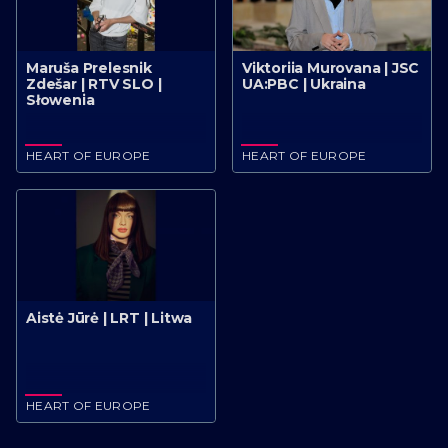
Maruša Prelesnik
Viktoriia Murovana | JSC
Zdešar | RTV SLO |
UA:PBC | Ukraina
Słowenia
HEART OF EUROPE
HEART OF EUROPE
Aistė Jūrė | LRT | Litwa
HEART OF EUROPE